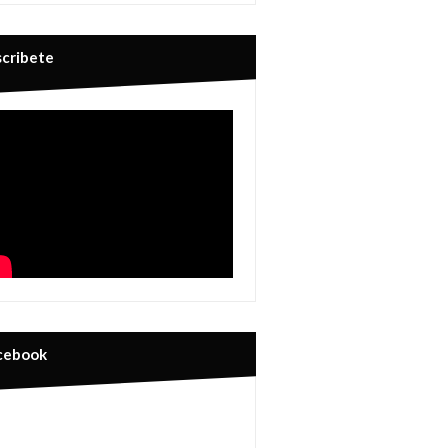
scribete
cebook