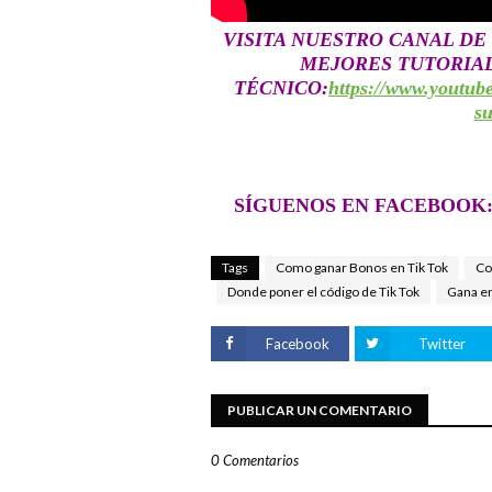
VISITA NUESTRO CANAL DE
MEJORES TUTORIALE
TÉCNICO:
https://www.yout
s
SÍGUENOS EN FACEBOOK
Tags
Como ganar Bonos en Tik Tok
Co
Donde poner el código de Tik Tok
Gana en
Facebook
Twitter
PUBLICAR UN COMENTARIO
0 Comentarios