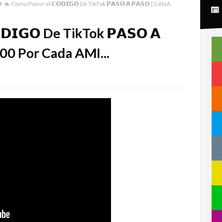
🔥 Como Poner el 𝗖𝗢𝗗𝗜𝗚𝗢 De TikTok 𝗣𝗔𝗦𝗢 𝗔 𝗣𝗔𝗦𝗢 | GANA
𝗜𝗚𝗢 De TikTok 𝗣𝗔𝗦𝗢 𝗔
.00 Por Cada AMI...