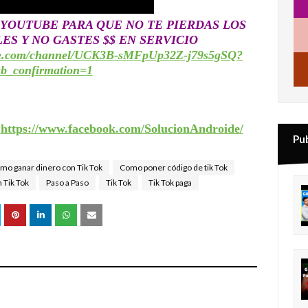
 YOUTUBE PARA QUE NO TE PIERDAS LOS 
S Y NO GASTES $$ EN SERVICIO 
ube.com/channel/UCK3B-sMFpUp32Z-j79s5gSQ?
ub_confirmation=1
:
https://www.facebook.com/SolucionAndroide/
Pu
mo ganar dinero con Tik Tok
Como poner código de tik Tok
 Tik Tok
Paso a Paso
Tik Tok
Tik Tok paga