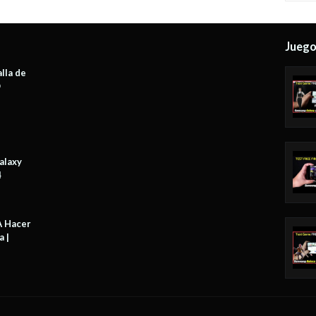
Jueg
lla de
O
alaxy
4
A Hacer
a |