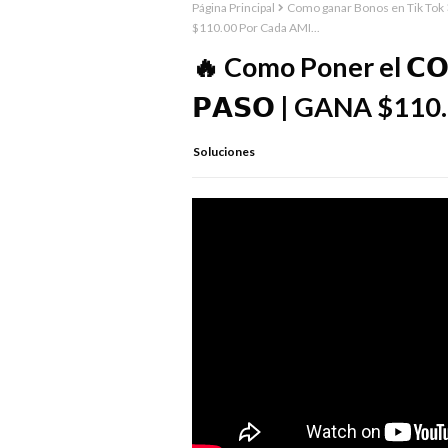
Página Principal
Como ganar Bonos en Tik Tok
$110.00 Por Cada AMI...
🔥 Como Poner el 𝗖𝗢
𝗣𝗔𝗦𝗢 | GANA $110
Soluciones