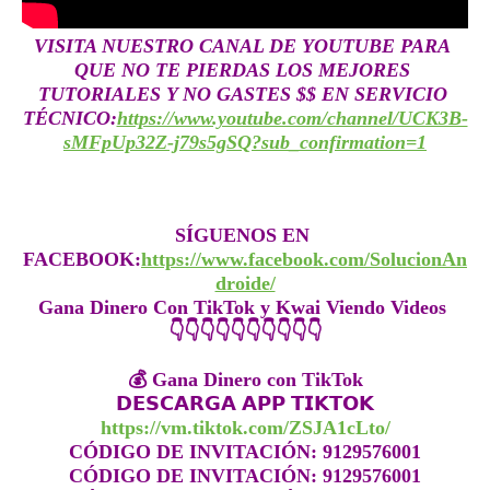
VISITA NUESTRO CANAL DE YOUTUBE PARA 
QUE NO TE PIERDAS LOS MEJORES 
TUTORIALES Y NO GASTES $$ EN SERVICIO 
TÉCNICO:
https://www.youtube.com/channel/UCK3B-
sMFpUp32Z-j79s5gSQ?sub_confirmation=1
SÍGUENOS EN 
FACEBOOK:
https://www.facebook.com/SolucionAn
droide/
Gana Dinero Con TikTok y Kwai Viendo Videos 

👇👇👇👇👇👇👇👇👇👇

💰 Gana Dinero con TikTok

https://vm.tiktok.com/ZSJA1cLto/
CÓDIGO DE INVITACIÓN: 9129576001

CÓDIGO DE INVITACIÓN: 9129576001
