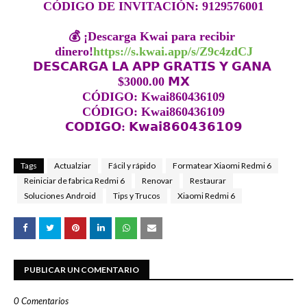
CÓDIGO DE INVITACIÓN: 9129576001

💰 ¡Descarga Kwai para recibir 
dinero!
https://s.kwai.app/s/Z9c4zdCJ
𝗗𝗘𝗦𝗖𝗔𝗥𝗚𝗔 𝗟𝗔 𝗔𝗣𝗣 𝗚𝗥𝗔𝗧𝗜𝗦 𝗬 𝗚𝗔𝗡𝗔 
$3000.00 𝗠𝗫

CÓDIGO: Kwai860436109

CÓDIGO: Kwai860436109

𝗖𝗢𝗗𝗜𝗚𝗢: 𝗞𝘄𝗮𝗶𝟴𝟲𝟬𝟰𝟯𝟲𝟭𝟬𝟵
Tags
Actualziar
Fácil y rápido
Formatear Xiaomi Redmi 6
Reiniciar de fabrica Redmi 6
Renovar
Restaurar
Soluciones Android
Tips y Trucos
Xiaomi Redmi 6
PUBLICAR UN COMENTARIO
0 Comentarios