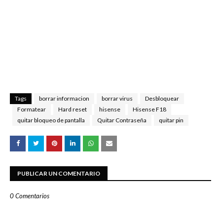
Tags
borrar informacion
borrar virus
Desbloquear
Formatear
Hard reset
hisense
Hisense F18
quitar bloqueo de pantalla
Quitar Contraseña
quitar pin
PUBLICAR UN COMENTARIO
0 Comentarios