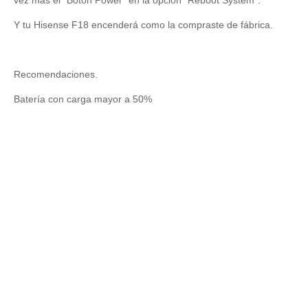
vez más el “Botón Power” en la opción “Reboot System”.
Y tu Hisense F18 encenderá como la compraste de fábrica.
Recomendaciones.
Batería con carga mayor a 50%