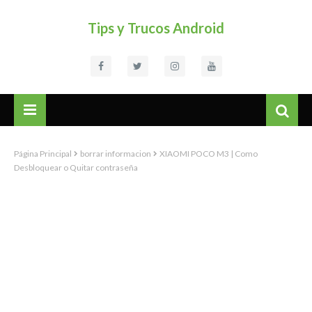
Tips y Trucos Android
Página Principal
borrar informacion
XIAOMI POCO M3 | Como
Desbloquear o Quitar contraseña