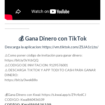
---------------------------------------------------------------------------------
---------------------
💰 Gana Dinero con TikTok
Descarga la aplicacion: https://vm.tiktok.com/ZSJA1cLto/
⚠️Como poner código de invitación para ganar dinero:
https://bit.ly/3sYcbQQ
⚠️CODIGO DE INVITACION: 9129576001
⚠️ DESCARGA TIKTOK Y APP TODITO CASH PARA GANAR
DINERO:
https://bit.ly/3wekB8o
💰Gana Dinero con Kwai: https://s.kwai.app/s/Z9c4zdCJ
CODIGO: Kwai860436109
𝗖𝗢𝗗𝗜𝗚𝗢: 𝗞𝘄𝗮𝗶𝟴𝟲𝟬𝟰𝟯𝟲𝟭𝟬𝟵