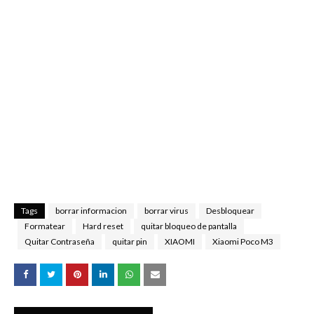
Tags
borrar informacion
borrar virus
Desbloquear
Formatear
Hard reset
quitar bloqueo de pantalla
Quitar Contraseña
quitar pin
XIAOMI
Xiaomi Poco M3