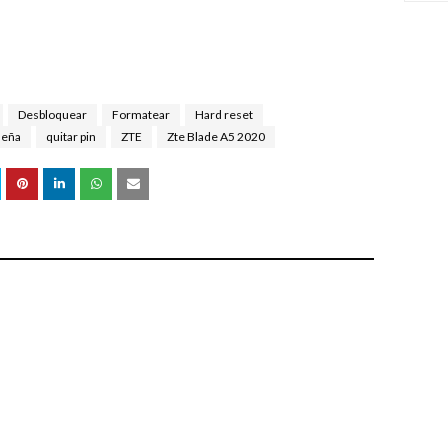
Desbloquear
Formatear
Hard reset
seña
quitar pin
ZTE
Zte Blade A5 2020