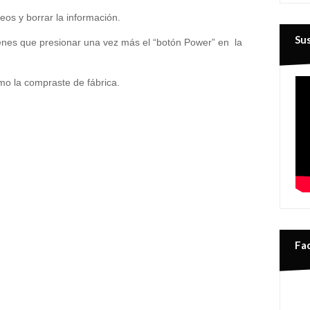
eos y borrar la información.
Su
enes que presionar una vez más el “botón Power” en
la
o la compraste de fábrica.
Fa