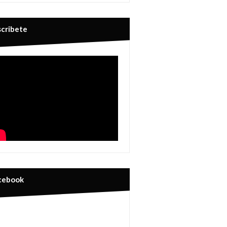
scribete
cebook