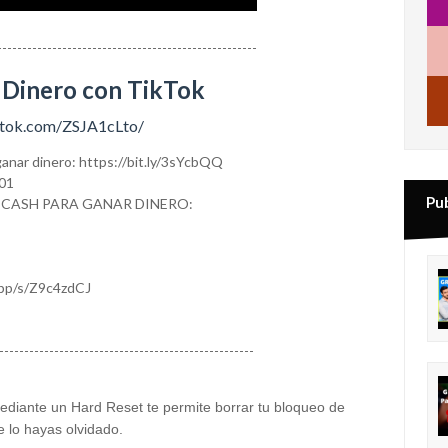
----------------------------------------------------
 Dinero con TikTok
tiktok.com/ZSJA1cLto/
anar dinero: https://bit.ly/3sYcbQQ
01
Pu
 CASH PARA GANAR DINERO:
app/s/Z9c4zdCJ
---------------------------------------------------
ediante un Hard Reset te permite borrar tu bloqueo de
 lo hayas olvidado.