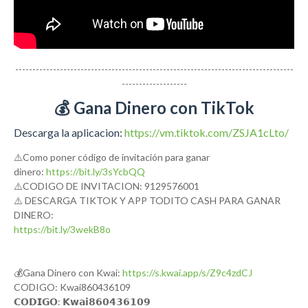
---------------------------------------------------------------------------------
-------------------
💰 Gana Dinero con TikTok
Descarga la aplicacion:
https://vm.tiktok.com/ZSJA1cLto/
⚠️Como poner código de invitación para ganar
dinero:
https://bit.ly/3sYcbQQ
⚠️CODIGO DE INVITACION: 9129576001
⚠️ DESCARGA TIKTOK Y APP TODITO CASH PARA GANAR
DINERO:
https://bit.ly/3wekB8o
💰Gana Dinero con Kwai:
https://s.kwai.app/s/Z9c4zdCJ
CODIGO: Kwai860436109
𝗖𝗢𝗗𝗜𝗚𝗢: 𝗞𝘄𝗮𝗶𝟴𝟲𝟬𝟰𝟯𝟲𝟭𝟬𝟵