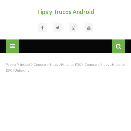
Tips y Trucos Android
Página Principal
Conoce el Nuevo Hisense E50
Conoce el Nuevo Hisense
E50 | Unboxing