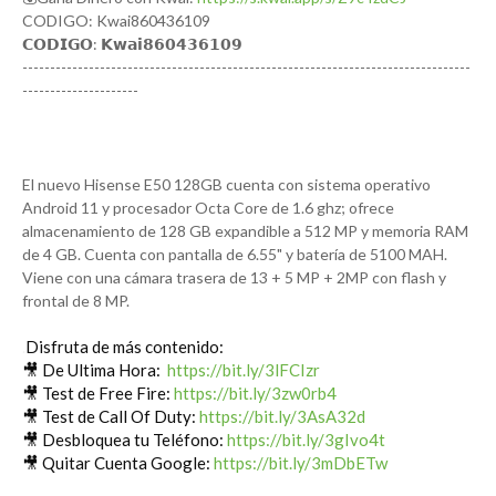
CODIGO: Kwai860436109
𝗖𝗢𝗗𝗜𝗚𝗢: 𝗞𝘄𝗮𝗶𝟴𝟲𝟬𝟰𝟯𝟲𝟭𝟬𝟵
---------------------------------------------------------------------------------
---------------------
El nuevo Hisense E50 128GB cuenta con sistema operativo 
Android 11 y procesador Octa Core de 1.6 ghz; ofrece 
almacenamiento de 128 GB expandible a 512 MP y memoria RAM 
de 4 GB. Cuenta con pantalla de 6.55" y batería de 5100 MAH. 
Viene con una cámara trasera de 13 + 5 MP + 2MP con flash y 
frontal de 8 MP.
Disfruta de más contenido:
.
🎥 De Ultima Hora:  
https://bit.ly/3lFCIzr
🎥 Test de Free Fire: 
https://bit.ly/3zw0rb4
🎥 Test de Call Of Duty: 
https://bit.ly/3AsA32d
🎥 Desbloquea tu Teléfono: 
https://bit.ly/3gIvo4t
🎥 Quitar Cuenta Google: 
https://bit.ly/3mDbETw