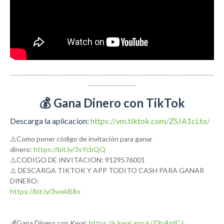
---------------------------------------------------------------------------------
-------------------
💰 Gana Dinero con TikTok
Descarga la aplicacion:
https://vm.tiktok.com/ZSJA1cLto/
⚠️Como poner código de invitación para ganar
dinero:
https://bit.ly/3sYcbQQ
⚠️CODIGO DE INVITACION: 9129576001
⚠️ DESCARGA TIKTOK Y APP TODITO CASH PARA GANAR
DINERO:
https://bit.ly/3wekB8o
💰Gana Dinero con Kwai:
https://s.kwai.app/s/Z9c4zdCJ