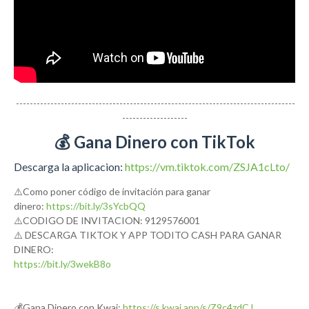
---------------------------------------------------------------------------------
-------------------
💰 Gana Dinero con TikTok
Descarga la aplicacion:
https://vm.tiktok.com/ZSJA1cLto/
⚠️Como poner código de invitación para ganar
dinero:
https://bit.ly/3sYcbQQ
⚠️CODIGO DE INVITACION: 9129576001
⚠️ DESCARGA TIKTOK Y APP TODITO CASH PARA GANAR
DINERO:
https://bit.ly/3wekB8o
💰Gana Dinero con Kwai:
https://s.kwai.app/s/Z9c4zdCJ