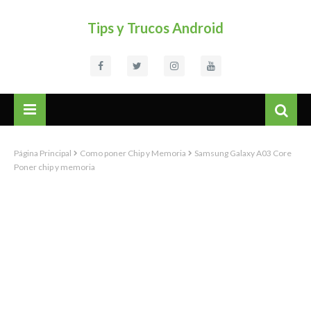
Tips y Trucos Android
Página Principal
Como poner Chip y Memoria
Samsung Galaxy A03 Core
Poner chip y memoria