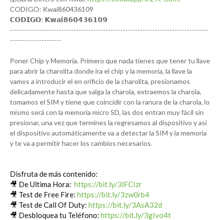
CODIGO: Kwai860436109
𝗖𝗢𝗗𝗜𝗚𝗢: 𝗞𝘄𝗮𝗶𝟴𝟲𝟬𝟰𝟯𝟲𝟭𝟬𝟵
---------------------------------------------------------------------------------
---------------------
Poner Chip y Memoria. Primero que nada tienes que tener tu llave 
para abrir la charolita donde ira el chip y la memoria, la llave la 
vamos a introducir el en orificio de la charolita, presionamos 
delicadamente hasta que salga la charola, extraemos la charola, 
tomamos el SIM y tiene que coincidir con la ranura de la charola, lo 
mismo será con la memoria micro SD, las dos entran muy fácil sin 
presionar, una vez que termines la regresamos al dispositivo y así 
el dispositivo automáticamente va a detectar la SIM y la memoria 
y te va a permitir hacer los cambios necesarios.
Disfruta de más contenido:

🎥 De Ultima Hora:  
https://bit.ly/3lFCIzr
🎥 Test de Free Fire: 
https://bit.ly/3zw0rb4
🎥 Test de Call Of Duty: 
https://bit.ly/3AsA32d
🎥 Desbloquea tu Teléfono: 
https://bit.ly/3gIvo4t