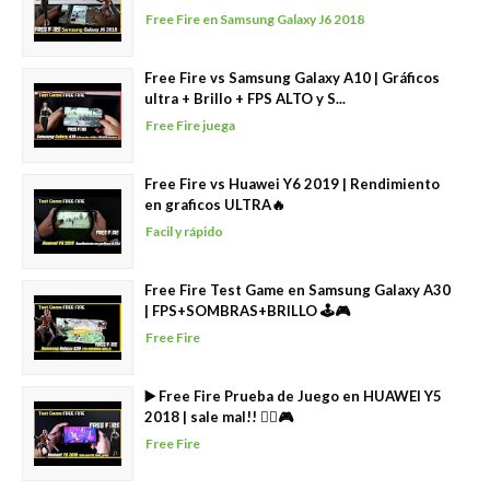
Free Fire en Samsung Galaxy J6 2018
Free Fire vs Samsung Galaxy A10 | Gráficos
ultra + Brillo + FPS ALTO y S...
Free Fire juega
Free Fire vs Huawei Y6 2019 | Rendimiento
en graficos ULTRA🔥
Facil y rápido
Free Fire Test Game en Samsung Galaxy A30
| FPS+SOMBRAS+BRILLO 🕹🎮
Free Fire
▶️ Free Fire Prueba de Juego en HUAWEI Y5
2018 | sale mal!! 🤦‍♂️🎮
Free Fire