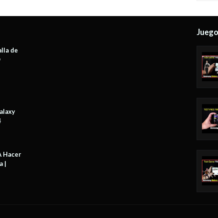
Jueg
lla de
O
alaxy
4
A Hacer
a |