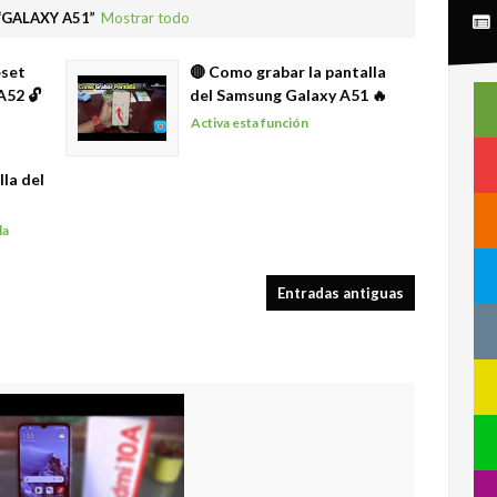
GALAXY A51
Mostrar todo
eset
🔴 Como grabar la pantalla
A52 🔓
del Samsung Galaxy A51 🔥
Activa esta función
la del
la
Entradas antiguas