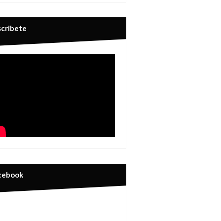
scribete
cebook