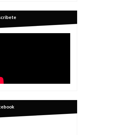
scribete
cebook