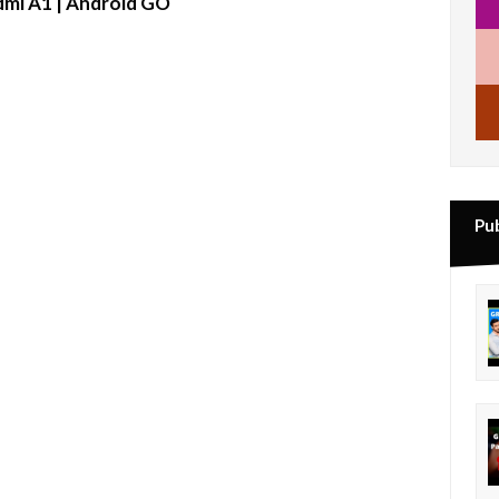
mi A1 | Android GO
Pu