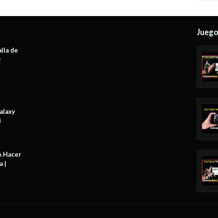
Jueg
lla de
O
alaxy
4
A Hacer
a |