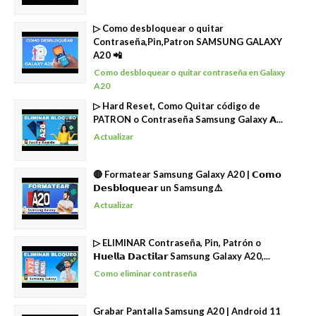
▷ Como desbloquear o quitar
Contraseña,Pin,Patron SAMSUNG GALAXY
A20 📲
Como desbloquear o quitar contraseña en Galaxy
A20
▷ Hard Reset, Como Quitar código de
PATRON o Contraseña Samsung Galaxy 𝗔...
Actualizar
🔴 Formatear Samsung Galaxy A20 | 𝗖𝗼𝗺𝗼
𝗗𝗲𝘀𝗯𝗹𝗼𝗾𝘂𝗲𝗮𝗿 un Samsung⚠️
Actualizar
▷ ELIMINAR Contraseña, Pin, Patrón o
𝗛𝘂𝗲𝗹𝗹𝗮 𝗗𝗮𝗰𝘁𝗶𝗹𝗮𝗿 Samsung Galaxy A20,...
Como eliminar contraseña
Grabar Pantalla Samsung A20 | Android 11